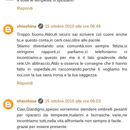
a volte le tempeste si spostano
Rispondi
chicchina
15 ottobre 2010 alle ore 06:49
Troppo buono.Aldo,di sicuro sai scrivere col cuore anche
tu,e questo conta,in certi casi,oltre alle parole.
Stiamo diventando una comunità,non sempre fittizia,si
stringono rapporti,ci parliamo,ci telefoniamo ci
incontriamo,e questo per me è il lato gradevole della
rete.Un abbraccio,Aldo e osserva le consegne che ti hanno
fatto in ospedale,mi raccomando,perchè ti vogliamo fra
noi,con la tua sana ironia e la tua saggezza.
Rispondi
chicchina
15 ottobre 2010 alle ore 06:53
Ciao,Giardigno,spesso vorremmo stendere ombrelli pesanti
per ripararci da tempeste,malanni e burrasche varie,ne
incontriamo tutti,nella vita:affrontarle non sempre è facile.
grazie per essere presente.