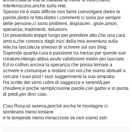
interferiscono,anche sulla rete.
Spesso mi è stato difficile non farmi coinvolgere,dietro le
parole,dietro le foto,dietro i commenti ci sono pur sempre
delle persone,ci sono problemi, dispiaceri , gioie,amori,
speranze, tradimenti, delusioni.
Un preambolo troppo lungo per prendere atto che una cara
amica,che conosco dagli inizi della mia avventura sulla
rete,ha lasciato,la smesso di scrivere sul suo blog.
Sapendo quanta cura e passione ha messo per queste sue
creature,ritengo abbia avuto validissimi motivi per lasciare.
Ed io coltivo ancora la speranza che possa tornare a
scrivere e comunque a restare con noi,che siamo abituati a
cercare i suoi post i suoi suggerimenti la sua simpatia.
Ha scritto dei versi colmi di saggezza e serenità,per
chiudere,e poche semplicissime parole,con garbo e in punta
di piedi,per dirci ciao.
Ciao Rosy,sii serena,perchè anche le montagne ci
sembrano meno lontane
e le tempeste meno minacciose se non siamo soli.