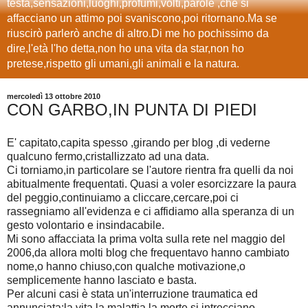
testa,sensazioni,luoghi,profumi,volti,parole ,che si
affacciano un attimo poi svaniscono,poi ritornano.Ma se
riuscirò parlerò anche di altro.Di me ho pochissimo da
dire,l'età l'ho detta,non ho una vita da star,non ho
pretese,rispetto gli umani,gli animali e la natura.
mercoledì 13 ottobre 2010
CON GARBO,IN PUNTA DI PIEDI
E' capitato,capita spesso ,girando per blog ,di vederne
qualcuno fermo,cristallizzato ad una data.
Ci torniamo,in particolare se l'autore rientra fra quelli da noi
abitualmente frequentati. Quasi a voler esorcizzare la paura
del peggio,continuiamo a cliccare,cercare,poi ci
rassegniamo all'evidenza e ci affidiamo alla speranza di un
gesto volontario e insindacabile.
Mi sono affacciata la prima volta sulla rete nel maggio del
2006,da allora molti blog che frequentavo hanno cambiato
nome,o hanno chiuso,con qualche motivazione,o
semplicemente hanno lasciato e basta.
Per alcuni casi è stata un'interruzione traumatica ed
annunciata:la vita la malattia la morte si intrecciano,